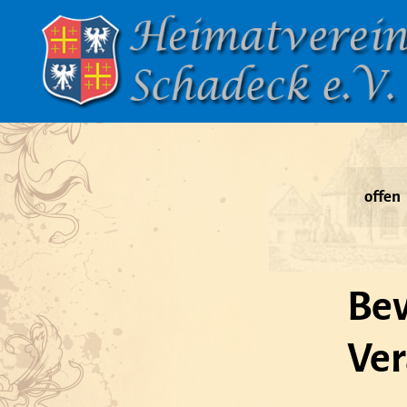
Heimatverein
Schadeck
e.V.
offen
Bev
Ver