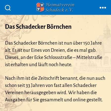
Menü
Heimatverein
Schadeck
e.V.
Das Schadecker Börnchen
Das Schadecker Börnchen ist nun über 150 Jahre
alt. Es ist nur Eines von Dreien, die es mal gab.
Dieses, an der Ecke Schlossstraße – Mittelstraße
ist erhalten und läuft noch heute.
Nach ihm ist die Zeitschrift benannt, die nun auch
schon seit 33 Jahren von fast allen Schadecker
Vereinen herausgegeben wird. Wir haben die
Ausgaben für Sie gesammelt und online gestellt.